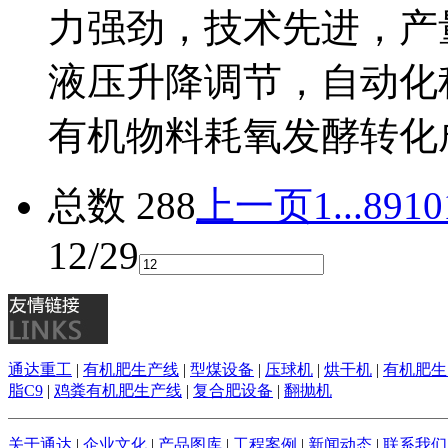
力强劲，技术先进，产
液压升降调节，自动化
有机物料耗氧发酵转化
总数 288
上一页
1...
8
9
10
12/29
通达重工
|
有机肥生产线
|
型煤设备
|
压球机
|
烘干机
|
有机肥生
脂C9
|
鸡粪有机肥生产线
|
复合肥设备
|
翻抛机
关于通达
|
企业文化
|
产品图库
|
工程案例
|
新闻动态
|
联系我们