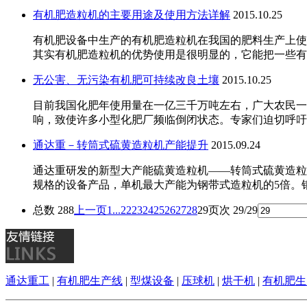
有机肥造粒机的主要用途及使用方法详解
2015.10.25
有机肥设备中生产的有机肥造粒机在我国的肥料生产上使
其实有机肥造粒机的优势使用是很明显的，它能把一些有
无公害、无污染有机肥可持续改良土壤
2015.10.25
目前我国化肥年使用量在一亿三千万吨左右，广大农民一
响，致使许多小型化肥厂频临倒闭状态。专家们迫切呼吁
通达重－转筒式硫黄造粒机产能提升
2015.09.24
通达重研发的新型大产能硫黄造粒机——转筒式硫黄造粒机自
规格的设备产品，单机最大产能为钢带式造粒机的5倍。
总数 288
上一页
1...
22
23
24
25
26
27
28
29
页次 29/29
通达重工
|
有机肥生产线
|
型煤设备
|
压球机
|
烘干机
|
有机肥生