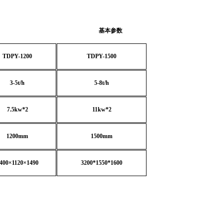
基本参数
TDPY-1200
TDPY-1500
3-5t/h
5-8t/h
7.5kw*2
11kw*2
1200mm
1500mm
400×1120×1490
3200*1550*1600