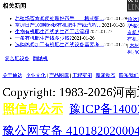
相关新闻
养殖场畜禽粪便处理好帮手——槽式翻…
2021-01-28
通达
掌握日产100吨粉状有机肥生产线流程…
2021-01-28
型煤
生物有机肥生产线的生产工艺流程
2021-01-27
有机
一条有机肥生产线多少钱?
2021-01-26
有机
选购鸡粪加工有机肥生产线设备需要考…
2021-01-25
|
木
树脂
|
复合肥设备
|
翻抛机
关于通达
|
企业文化
|
产品图库
|
工程案例
|
新闻动态
|
联系我们
Copyright: 1983-
照信息公示
豫ICP备1400
豫公网安备 41018202000